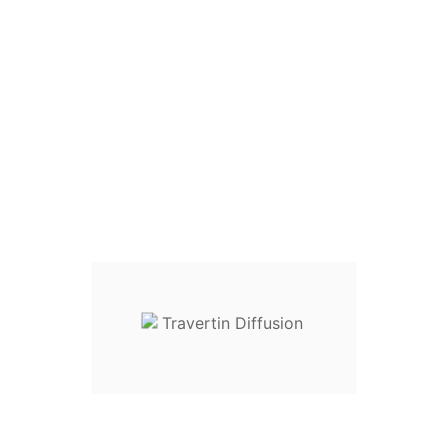

Ajouter au panier
25
En stock :
articles disponibles
Donnez votre avis
Site Sécurisé
Livraison sur RDV
Conditions de retour