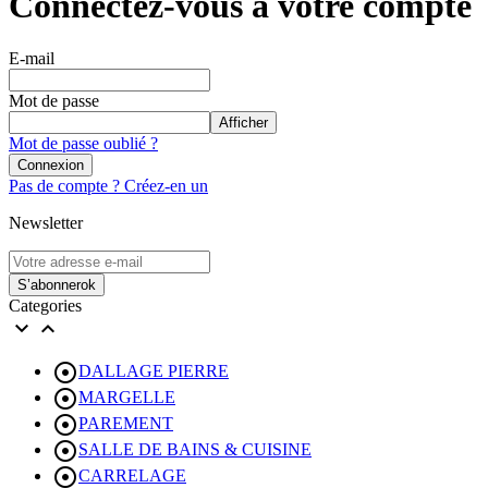
Connectez-vous à votre compte
E-mail
Mot de passe
Afficher
Mot de passe oublié ?
Connexion
Pas de compte ? Créez-en un
Newsletter
S’abonner
ok
Categories



DALLAGE PIERRE

MARGELLE

PAREMENT

SALLE DE BAINS & CUISINE

CARRELAGE