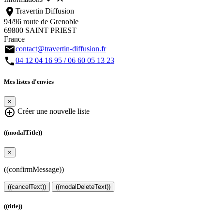


location_on
Travertin Diffusion
94/96 route de Grenoble
69800 SAINT PRIEST
France
email
contact@travertin-diffusion.fr
call
04 12 04 16 95 / 06 60 05 13 23
Mes listes d'envies
×
add_circle_outline
Créer une nouvelle liste
((modalTitle))
×
((confirmMessage))
((cancelText))
((modalDeleteText))
((title))