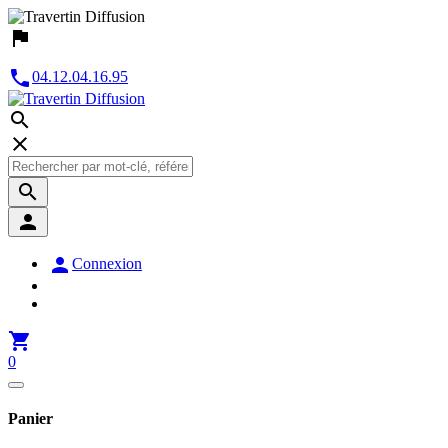


04.12.04.16.95





Connexion

0
Panier