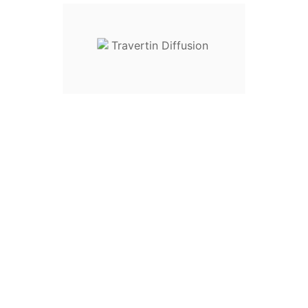

Margelle Piscine en Travertin SILVER 2CH Bord
Rond 33x61x3cm
13,50 € HT






Margelle Piscine en Travertin SILVER Bord Rond
33x61x3cm
18,50 € HT