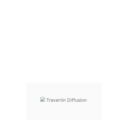

Politiques de retour :14
QUANTITÉ :

Ajouter au panier
1000
En stock :
articles disponibles
Donnez votre avis
Site Sécurisé
Livraison sur RDV