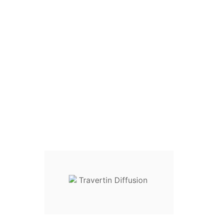
QUANTITÉ :

Ajouter au panier
1000
En stock :
articles disponibles
Donnez votre avis
Site Sécurisé
Livraison sur RDV